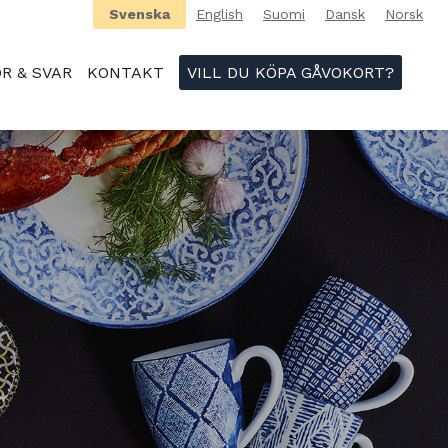
Svenska
English
Suomi
Dansk
Norsk
R & SVAR
KONTAKT
VILL DU KÖPA GÅVOKORT?