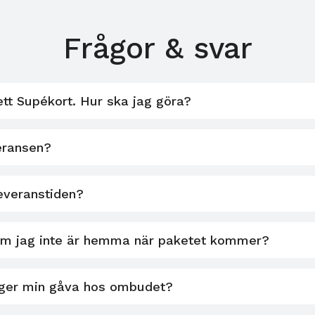
Frågor & svar
ett Supékort. Hur ska jag göra?
eransen?
leveranstiden?
om jag inte är hemma när paketet kommer?
gger min gåva hos ombudet?