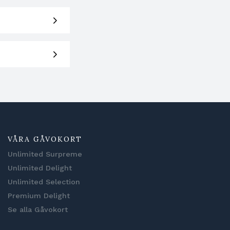
VÅRA GÅVOKORT
Unlimited Surpreme
Unlimited Delight
Unlimited Selection
Premium Delight
Se alla Gåvokort