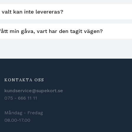
 valt kan inte levereras?
fått min gåva, vart har den tagit vägen?
KONTAKTA OSS
kundservice@supekort.se
075 - 666 11 11
Måndag - Fredag
08.00-17.00