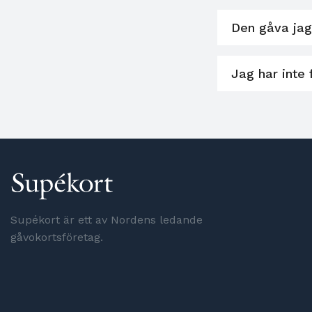
Den gåva jag
Jag har inte 
Supékort är ett av Nordens ledande
gåvokortsföretag.