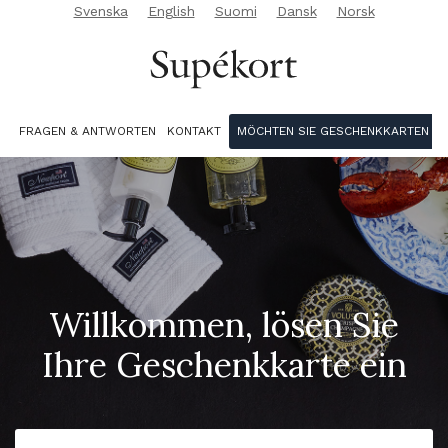
Svenska
English
Suomi
Dansk
Norsk
FRAGEN & ANTWORTEN
KONTAKT
MÖCHTEN SIE GESCHENKKARTEN KA
Willkommen, lösen Sie
Ihre Geschenkkarte ein